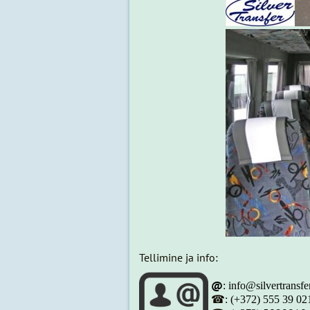
Tellimine ja info:
@
: info@silvertransf
☎
:
(+372) 555 39 02