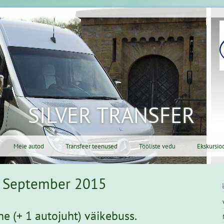
SILVER TRANSFER
Meie autod
Transfeer teenused
Tööliste vedu
Ekskursio
20 September 2015
e (+ 1 autojuht) väikebuss.