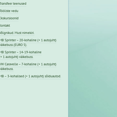
Transfeer teenused
Tööliste vedu
Ekskursioonid
Kontakt
Võlgnikud. Must nimekiri.
MB Sprinter – 20-kohaline (+ 1 autojuht)
väikebuss (EURO 5).
MB Sprinter – 14-19-kohaline
(+ 1 autojuht) väikebuss.
VW Caravelle – 7-kohaline (+ 1 autojuht)
väikebuss.
MB – 3-kohalised (+ 1 autojuht) sõiduautod.