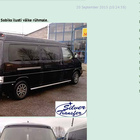
20
September
2015
(10:24:58)
Sobiks
ilusti
väike rühmale.