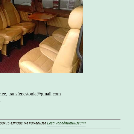
er.ee, transfer.estonia@gmail.com
1
 pakub esinduslike väikebusse
Eesti Vabaõhumuuseumi