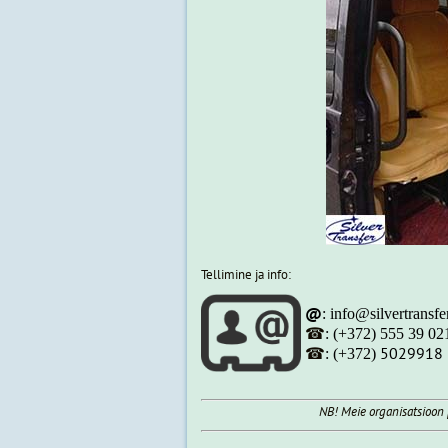
Tellimine ja info:
@
: info@silvertransf
☎
:
(+372) 555 39 02
☎
5029918
:
(+372)
NB! Meie organisatsioon