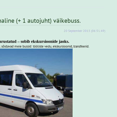
haline
(+ 1 autojuht) väikebuss.
20
September
2015
(06:51:49)
rustatud – sobib ekskursioonide jaoks.
 sõidavad meie bussid: tööliste vedu, ekskursioonid, transfeerid.