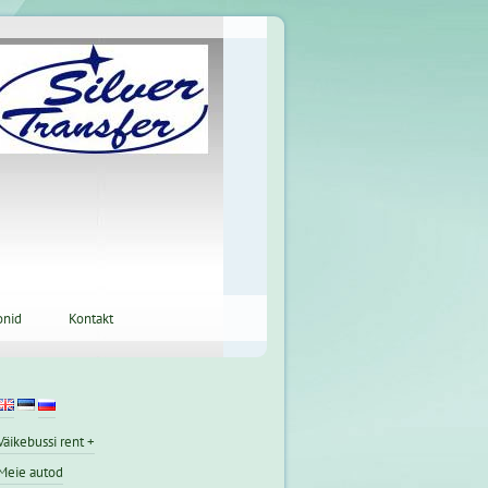
onid
Kontakt
Väikebussi rent +
Meie autod