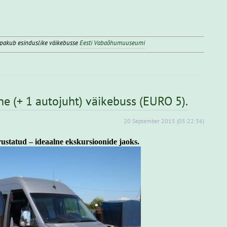
 pakub esinduslike väikebusse
Eesti Vabaõhumuuseumi
ne (+ 1 autojuht)
väikebuss (EURO 5).
20
September
2015
(05:22:36)
ustatud – ideaalne ekskursioonide jaoks.