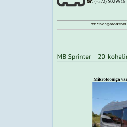
☎
5029918
:
(+372)
NB! Meie organisatsioon
MB Sprinter – 20-kohali
Mikrofooniga var