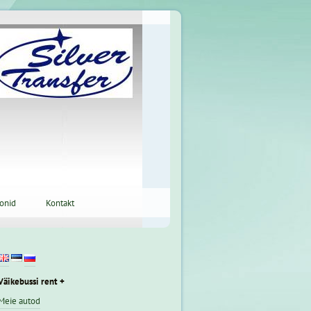
oonid
Kontakt
Väikebussi rent +
Meie autod