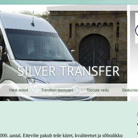
SILVER TRANSFER
Meie autod
Transfeer teenused
Tööliste vedu
Ekskursi
00. aastal. Ettevõte pakub teile kiiret, kvaliteetset ja sõbralikku