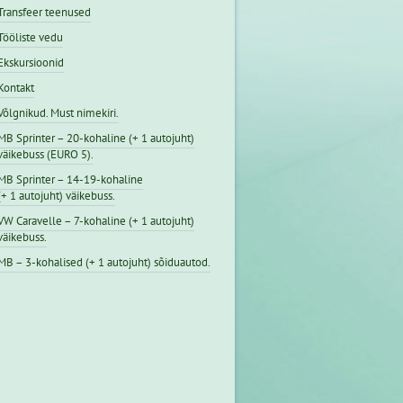
Transfeer teenused
Tööliste vedu
Ekskursioonid
Kontakt
Võlgnikud. Must nimekiri.
MB Sprinter – 20-kohaline (+ 1 autojuht)
väikebuss (EURO 5).
MB Sprinter – 14-19-kohaline
(+ 1 autojuht) väikebuss.
VW Caravelle – 7-kohaline (+ 1 autojuht)
väikebuss.
MB – 3-kohalised (+ 1 autojuht) sõiduautod.