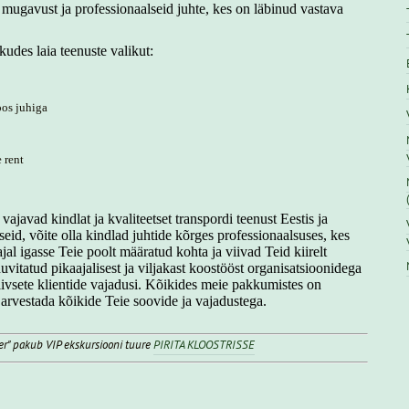
mugavust ja professionaalseid juhte, kes on läbinud vastava
udes laia teenuste valikut:
oos juhiga
 rent
ajavad kindlat ja kvaliteetset transpordi teenust Eestis ja
eid, võite olla kindlad juhtide kõrges professionaalsuses, kes
ajal igasse Teie poolt määratud kohta ja viivad Teid kiirelt
vitatud pikaajalisest ja viljakast koostööst organisatsioonidega
ivsete klientide vajadusi. Kõikides meie pakkumistes on
arvestada kõikide Teie soovide ja vajadustega.
fer" pakub VIP ekskursiooni tuure
PIRITA KLOOSTRISSE