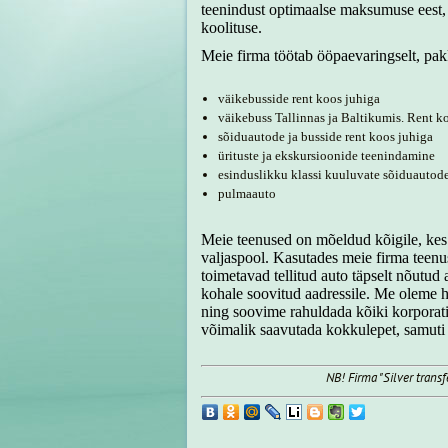
teenindust optimaalse maksumuse eest, 
koolituse.
Meie firma töötab ööpaevaringselt, pakk
väikebusside rent koos juhiga
väikebuss Tallinnas ja Baltikumis. Rent k
sõiduautode ja busside rent koos juhiga
ürituste ja ekskursioonide teenindamine
esinduslikku klassi kuuluvate sõiduautode
pulmaauto
Meie teenused on mõeldud kõigile, kes v
valjaspool. Kasutades meie firma teenus
toimetavad tellitud auto täpselt nõutud 
kohale soovitud aadressile. Me oleme hu
ning soovime rahuldada kõiki korporati
võimalik saavutada kokkulepet, samuti 
NB! Firma "Silver trans