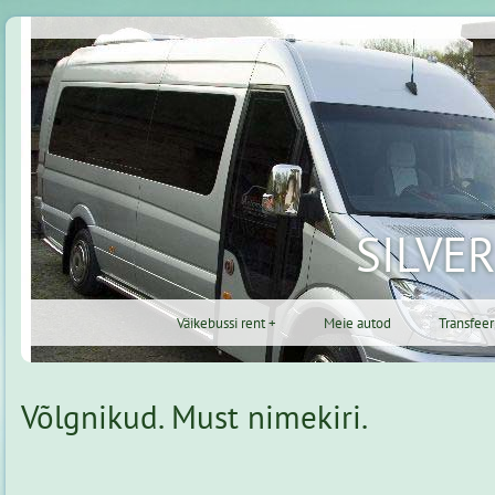
SILVE
Väikebussi rent +
Meie autod
Transfee
Võlgnikud. Must nimekiri.