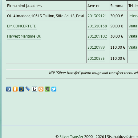
Firma nimi ja aadress
Arve nr.
Summa
Telli
OÜ Almadoor, 10313 Tallinn, Sõle 64-18, Eesti
201309121
30,00 €
Jelen
EM.CONCERT LTD
201310138
50,00 €
Vaata
Harvest Maritime Oü
201209102
30,00 €
Vaata
20120999
110,00 €
Vaata
20120885
110,00 €
NB! "Silver transfer" pakub mugavaid transfeer teenuse
©
Silver Transfer
2000–2026 | Sisuhaldussüstee